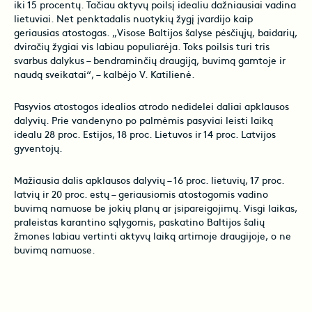
iki 15 procentų. Tačiau aktyvų poilsį idealiu dažniausiai vadina
lietuviai. Net penktadalis nuotykių žygį įvardijo kaip
geriausias atostogas. „Visose Baltijos šalyse pėsčiųjų, baidarių,
dviračių žygiai vis labiau populiarėja. Toks poilsis turi tris
svarbus dalykus – bendraminčių draugiją, buvimą gamtoje ir
naudą sveikatai“, – kalbėjo V. Katilienė.
Pasyvios atostogos idealios atrodo nedidelei daliai apklausos
dalyvių. Prie vandenyno po palmėmis pasyviai leisti laiką
idealu 28 proc. Estijos, 18 proc. Lietuvos ir 14 proc. Latvijos
gyventojų.
Mažiausia dalis apklausos dalyvių – 16 proc. lietuvių, 17 proc.
latvių ir 20 proc. estų – geriausiomis atostogomis vadino
buvimą namuose be jokių planų ar įsipareigojimų. Visgi laikas,
praleistas karantino sąlygomis, paskatino Baltijos šalių
žmones labiau vertinti aktyvų laiką artimoje draugijoje, o ne
buvimą namuose.