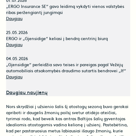
01.07.2026
„ERGO Insurance SE“ gavo leidimą vykdyti vienos valstybės
ribas peržengiantį jungimąsi
Daugiau
25.05.2026
ERGO ir „Gjensidige“ keliasi į bendrą centrinį biurą
Daugiau
04.05.2026
„Gjensidige“ perleidžia savo teises ir pareigas pagal Vežėjų
automobiliais atsakomybės draudimo sutartis bendrovei „If“
Daugiau
Daugiau naujienų
Nors skrydžiai į užsienio šalis šį atostogų sezoną buvo gerokai
apriboti ir daugelis žmonių poilsį svetur atidėjo ateičiai,
tyrimai rodo, kad beveik kas antras Baltijos šalių gyventojas
idealiomis atostogomis vadina kelionę į užsienį. Pastebėtina,
kad per pastaruosius metus labiausiai išaugo žmonių, kurie