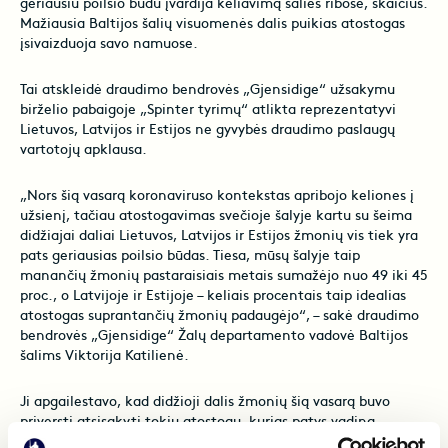
geriausiu poilsio būdu įvardija keliavimą šalies ribose, skaičius.
Mažiausia Baltijos šalių visuomenės dalis puikias atostogas
įsivaizduoja savo namuose.
Tai atskleidė draudimo bendrovės „Gjensidige“ užsakymu
birželio pabaigoje „Spinter tyrimų“ atlikta reprezentatyvi
Lietuvos, Latvijos ir Estijos ne gyvybės draudimo paslaugų
vartotojų apklausa.
„Nors šią vasarą koronaviruso kontekstas apribojo keliones į
užsienį, tačiau atostogavimas svečioje šalyje kartu su šeima
didžiajai daliai Lietuvos, Latvijos ir Estijos žmonių vis tiek yra
pats geriausias poilsio būdas. Tiesa, mūsų šalyje taip
manančių žmonių pastaraisiais metais sumažėjo nuo 49 iki 45
proc., o Latvijoje ir Estijoje – keliais procentais taip idealias
atostogas suprantančių žmonių padaugėjo“, – sakė draudimo
bendrovės „Gjensidige“ Žalų departamento vadovė Baltijos
šalims Viktorija Katilienė.
Ji apgailestavo, kad didžioji dalis žmonių šią vasarą buvo
priversti atsisakyti tokių atostogų, kurias patys vadina
idealiomis. „Nors į tolimesnes užsienio šalis skrido mažuma