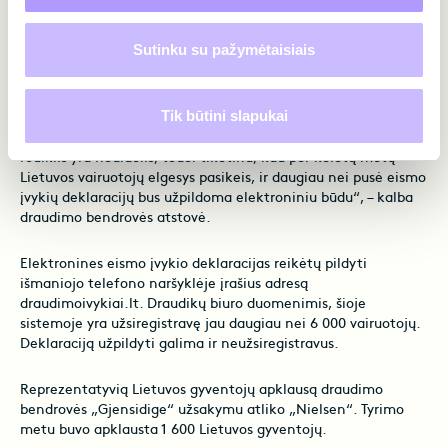
„Paradoksalu, tačiau apie elektroninį eismo įvykių
deklaravimo būdą daugiausiai nėra girdėję 20-24 metų
Sutinku su pažymėtaisiais
vairuotojai, kurie, kaip įprastai manoma, labiausiai domisi
naujovėmis“, – sako V. Katilienė.
Tik būtini slapukai
Tyrimas parodė, kad elektroniniu būdu pildyti eismo įvykių
deklaracijų neketina 4 proc. mūsų šalies gyventojų. „Šis
rodiklis yra nedidelis, todėl tikėtina, kad per keletą metų
Lietuvos vairuotojų elgesys pasikeis, ir daugiau nei pusė eismo
įvykių deklaracijų bus užpildoma elektroniniu būdu“, – kalba
draudimo bendrovės atstovė.
Elektronines eismo įvykio deklaracijas reikėtų pildyti
išmaniojo telefono naršyklėje įrašius adresą
draudimoivykiai.lt. Draudikų biuro duomenimis, šioje
sistemoje yra užsiregistravę jau daugiau nei 6 000 vairuotojų.
Deklaraciją užpildyti galima ir neužsiregistravus.
Reprezentatyvią Lietuvos gyventojų apklausą draudimo
bendrovės „Gjensidige“ užsakymu atliko „Nielsen“. Tyrimo
metu buvo apklausta 1 600 Lietuvos gyventojų.