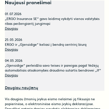
Naujausi pranešimai
01.07.2026
„ERGO Insurance SE“ gavo leidimą vykdyti vienos valstybės
ribas peržengiantį jungimąsi
Daugiau
25.05.2026
ERGO ir „Gjensidige“ keliasi į bendrą centrinį biurą
Daugiau
04.05.2026
„Gjensidige“ perleidžia savo teises ir pareigas pagal Vežėjų
automobiliais atsakomybės draudimo sutartis bendrovei „If“
Daugiau
Daugiau naujienų
Vis daugiau žmonių įvykus eismo nelaimei ją fiksuoja ne
popierinėse, o elektroninėse eismo įvykių deklaracijose.