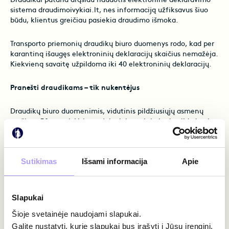
Draudikai pataria drąsiau naudotis elektronine deklaravimo
sistema draudimoivykiai.lt, nes informaciją užfiksavus šiuo
būdu, klientus greičiau pasiekia draudimo išmoka.
Transporto priemonių draudikų biuro duomenys rodo, kad per
karantiną išaugęs elektroninių deklaracijų skaičius nemažėja.
Kiekvieną savaitę užpildoma iki 40 elektroninių deklaracijų.
Pranešti draudikams – tik nukentėjus
Draudikų biuro duomenimis, vidutinis pildžiusiųjų asmenų
amžius – 38 metai. Vairuotojai, elektroniniu būdu pildydami
eismo įvykių deklaracijas, vidutiniškai užtrunka apie 18
minučių. Ketvirtadalis visų deklaracijų užpildoma dviem
išmaniaisiais įrenginiais. Pildant vienu įrenginiu, deklaracijos
Sutikimas
Išsami informacija
Apie
pildymą išmaniuoju būdu dažniau renkasi nukentėjusysis.
„Karantinas vairuotojus paskatino aktyviau pildyti
elektronines eismo įvykių deklaracijas. Tai – bekontaktis
Slapukai
būdas pateikti informaciją apie eismo nelaimę. Elektroniniu
Šioje svetainėje naudojami slapukai.
būdu užpildytas dokumentas yra naudingas ir draudikams, ir
Galite nustatyti, kurie slapukai bus įrašyti į Jūsų įrenginį,
klientams. Mes galime gerokai operatyviau administruoti