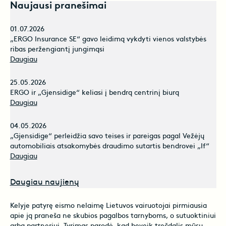
Naujausi pranešimai
01.07.2026
„ERGO Insurance SE“ gavo leidimą vykdyti vienos valstybės
ribas peržengiantį jungimąsi
Daugiau
25.05.2026
ERGO ir „Gjensidige“ keliasi į bendrą centrinį biurą
Daugiau
04.05.2026
„Gjensidige“ perleidžia savo teises ir pareigas pagal Vežėjų
automobiliais atsakomybės draudimo sutartis bendrovei „If“
Daugiau
Daugiau naujienų
Kelyje patyrę eismo nelaimę Lietuvos vairuotojai pirmiausia
apie ją praneša ne skubios pagalbos tarnyboms, o sutuoktiniui