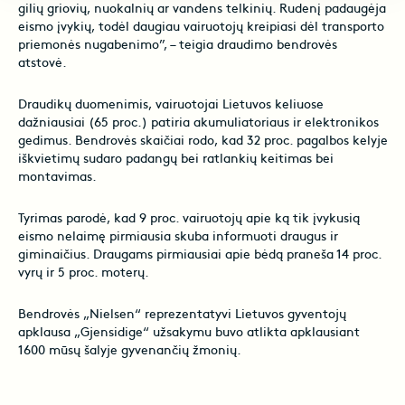
gilių griovių, nuokalnių ar vandens telkinių. Rudenį padaugėja
eismo įvykių, todėl daugiau vairuotojų kreipiasi dėl transporto
priemonės nugabenimo”, – teigia draudimo bendrovės
atstovė.
Draudikų duomenimis, vairuotojai Lietuvos keliuose
dažniausiai (65 proc.) patiria akumuliatoriaus ir elektronikos
gedimus. Bendrovės skaičiai rodo, kad 32 proc. pagalbos kelyje
iškvietimų sudaro padangų bei ratlankių keitimas bei
montavimas.
Tyrimas parodė, kad 9 proc. vairuotojų apie ką tik įvykusią
eismo nelaimę pirmiausia skuba informuoti draugus ir
giminaičius. Draugams pirmiausiai apie bėdą praneša 14 proc.
vyrų ir 5 proc. moterų.
Bendrovės „Nielsen“ reprezentatyvi Lietuvos gyventojų
apklausa „Gjensidige“ užsakymu buvo atlikta apklausiant
1600 mūsų šalyje gyvenančių žmonių.