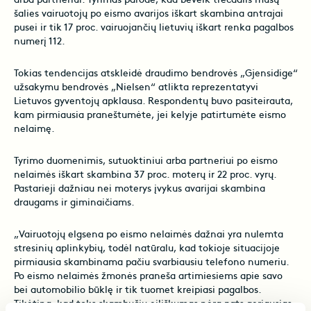
arba partneriui. Tyrimas parodė, kad beveik trečdalis mūsų
šalies vairuotojų po eismo avarijos iškart skambina antrajai
pusei ir tik 17 proc. vairuojančių lietuvių iškart renka pagalbos
numerį 112.
Tokias tendencijas atskleidė draudimo bendrovės „Gjensidige“
užsakymu bendrovės „Nielsen“ atlikta reprezentatyvi
Lietuvos gyventojų apklausa. Respondentų buvo pasiteirauta,
kam pirmiausia praneštumėte, jei kelyje patirtumėte eismo
nelaimę.
Tyrimo duomenimis, sutuoktiniui arba partneriui po eismo
nelaimės iškart skambina 37 proc. moterų ir 22 proc. vyrų.
Pastarieji dažniau nei moterys įvykus avarijai skambina
draugams ir giminaičiams.
„Vairuotojų elgsena po eismo nelaimės dažnai yra nulemta
stresinių aplinkybių, todėl natūralu, kad tokioje situacijoje
pirmiausia skambinama pačiu svarbiausiu telefono numeriu.
Po eismo nelaimės žmonės praneša artimiesiems apie savo
bei automobilio būklę ir tik tuomet kreipiasi pagalbos.
Tikėtina, kad toks skambučių eiliškumas nėra pats geriausias.