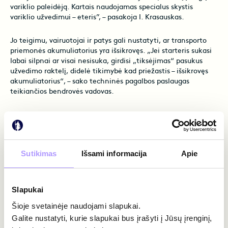
variklio paleidėją. Kartais naudojamas specialus skystis
variklio užvedimui – eteris”, – pasakoja I. Krasauskas.
Jo teigimu, vairuotojai ir patys gali nustatyti, ar transporto
priemonės akumuliatorius yra išsikrovęs. „Jei starteris sukasi
labai silpnai ar visai nesisuka, girdisi „tiksėjimas“ pasukus
užvedimo raktelį, didelė tikimybė kad priežastis – išsikrovęs
akumuliatorius“, – sako techninės pagalbos paslaugas
teikiančios bendrovės vadovas.
Pasak I. Krasausko, kita priežastis, dėl kurios žiemą padaugėja
pagalbos prašančių vairuotojų – kuro sistemos gedimai. „Dėl
kuro bake susidariusio kondensato dyzelinių variklių kuro
siurbliuose atsiranda ledo kristalai, kurie juos užkemša ir
Sutikimas
Išsami informacija
Apie
automobilio variklis užgęsta. Tuomet būtina kuro bake
susidariusius ledo kristalus ištirpinti bei pakeisti automobilio
degalus“, – sako I. Krasauskas.
Slapukai
Jei oro temperatūra naktimis nukrinta žemiau 10 laipsnių
Šioje svetainėje naudojami slapukai.
šalčio, specialistas ragina vairuotojus transporto priemonių
Galite nustatyti, kurie slapukai bus įrašyti į Jūsų įrenginį,
kuro bakus pildyti žiemos sezonui skirtu dyzeliniu kuru.