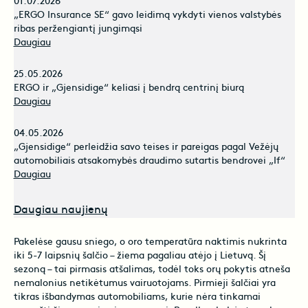
01.07.2026
„ERGO Insurance SE“ gavo leidimą vykdyti vienos valstybės
ribas peržengiantį jungimąsi
Daugiau
25.05.2026
ERGO ir „Gjensidige“ keliasi į bendrą centrinį biurą
Daugiau
04.05.2026
„Gjensidige“ perleidžia savo teises ir pareigas pagal Vežėjų
automobiliais atsakomybės draudimo sutartis bendrovei „If“
Daugiau
Daugiau naujienų
Pakelėse gausu sniego, o oro temperatūra naktimis nukrinta
iki 5-7 laipsnių šalčio – žiema pagaliau atėjo į Lietuvą. Šį
sezoną – tai pirmasis atšalimas, todėl toks orų pokytis atneša
nemalonius netikėtumus vairuotojams. Pirmieji šalčiai yra
tikras išbandymas automobiliams, kurie nėra tinkamai