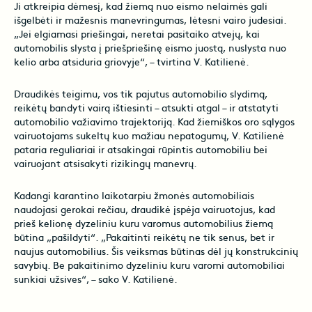
Ji atkreipia dėmesį, kad žiemą nuo eismo nelaimės gali
išgelbėti ir mažesnis manevringumas, lėtesni vairo judesiai.
„Jei elgiamasi priešingai, neretai pasitaiko atvejų, kai
automobilis slysta į priešpriešinę eismo juostą, nuslysta nuo
kelio arba atsiduria griovyje“, – tvirtina V. Katilienė.
Draudikės teigimu, vos tik pajutus automobilio slydimą,
reikėtų bandyti vairą ištiesinti – atsukti atgal – ir atstatyti
automobilio važiavimo trajektoriją. Kad žiemiškos oro sąlygos
vairuotojams sukeltų kuo mažiau nepatogumų, V. Katilienė
pataria reguliariai ir atsakingai rūpintis automobiliu bei
vairuojant atsisakyti rizikingų manevrų.
Kadangi karantino laikotarpiu žmonės automobiliais
naudojasi gerokai rečiau, draudikė įspėja vairuotojus, kad
prieš kelionę dyzeliniu kuru varomus automobilius žiemą
būtina „pašildyti“. „Pakaitinti reikėtų ne tik senus, bet ir
naujus automobilius. Šis veiksmas būtinas dėl jų konstrukcinių
savybių. Be pakaitinimo dyzeliniu kuru varomi automobiliai
sunkiai užsives“, – sako V. Katilienė.