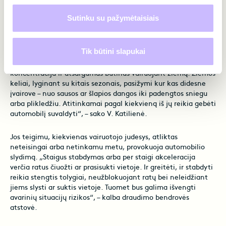
Žiemą reikalingi universalūs vairavimo įgūdžiai
Sutinku su pažymėtaisiais
Pasak V. Katilienės, padidėję eismo įvykių skaičiai vos
atsiradus žiemiškoms vairavimo sąlygoms, o ypatingai
Tik būtini slapukai
tamsiuoju paros metu, parodo, jog vairuotojams vis dar
trūksta žinių, kaip elgtis kelyje esant prastam orui. „Didelė
koncentracija ir atsargumas būtinas vairuojant žiemą. Žiemos
keliai, lyginant su kitais sezonais, pasižymi kur kas didesne
įvairove – nuo sausos ar šlapios dangos iki padengtos sniegu
arba plikledžiu. Atitinkamai pagal kiekvieną iš jų reikia gebėti
automobilį suvaldyti“, – sako V. Katilienė.
Jos teigimu, kiekvienas vairuotojo judesys, atliktas
neteisingai arba netinkamu metu, provokuoja automobilio
slydimą. „Staigus stabdymas arba per staigi akceleracija
verčia ratus čiuožti ar prasisukti vietoje. Ir greitėti, ir stabdyti
reikia stengtis tolygiai, neužblokuojant ratų bei neleidžiant
jiems slysti ar suktis vietoje. Tuomet bus galima išvengti
avarinių situacijų rizikos“, – kalba draudimo bendrovės
atstovė.