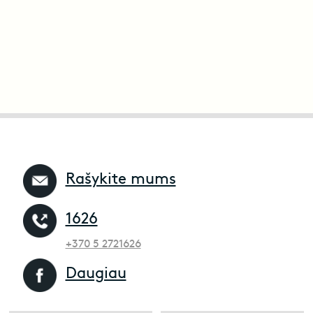
Rašykite mums
1626
+370 5 2721626
Daugiau