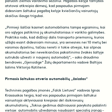
paruošti žiemos vairavimo sezonui. Pagalbos kelyje tarnybos
atstovai atkreipia dėmesį, kad paspaudus pirmajam
didesniam šaltukui pagalbą kelyje kviečiančių vairuotojų
skaičius išauga trigubai.
„Pirmieji šalčiai kasmet automobiliams tampa egzaminu, kai
oro sąlygos patikrina jų akumuliatoriaus ir variklio galimybes.
Praktika rodo, kad didžioji dalis transporto priemonių, kurios
užšąla esant didesniam minusui, yra senesnės nei 10 metų bei
varomos dyzelinu, tačiau nereti ir tokie atvejai, kai silpnas
akumuliatorius bei neveikiančios pakaitinimo žvakės šaltyje
sutrukdo užvesti ir naujesnį automobilį“, – sako draudimo
bendrovės „Gjensidige“ Žalų departamento vadovė Baltijos
šalims Viktorija Katilienė.
Pirmasis šaltukas atveria automobilių „žaizdas“
Techninės pagalbos įmonės „Falck Lietuva” vadovas Ignas
Krasauskas teigia, kad vos paspaudus pirmajam šaltukui
vairuotojai aktyviausiai kreipiasi dėl išsikrovusių
akumuliatorių. „Tokius gedimus dažniausiai pavyksta pašalinti
vietoje: automobilis užvedamas naudojant specialią įrangą –