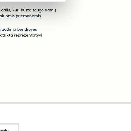
s dalis, kuri būstą saugo namų
 jokiomis priemonėmis.
draudimo bendrovės
atlikta reprezentatyvi