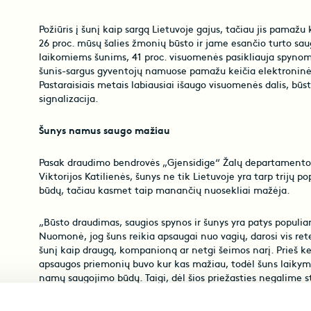
Požiūris į šunį kaip sargą Lietuvoje gajus, tačiau jis pamažu 
26 proc. mūsų šalies žmonių būsto ir jame esančio turto s
laikomiems šunims, 41 proc. visuomenės pasikliauja spynomi
šunis-sargus gyventojų namuose pamažu keičia elektroni
Pastaraisiais metais labiausiai išaugo visuomenės dalis, bū
signalizacija.
Šunys namus saugo mažiau
Pasak draudimo bendrovės „Gjensidige“ Žalų departamento 
Viktorijos Katilienės, šunys ne tik Lietuvoje yra tarp trijų 
būdų, tačiau kasmet taip manančių nuosekliai mažėja.
„Būsto draudimas, saugios spynos ir šunys yra patys populi
Nuomonė, jog šuns reikia apsaugai nuo vagių, darosi vis re
šunį kaip draugą, kompanioną ar netgi šeimos narį. Prieš k
apsaugos priemonių buvo kur kas mažiau, todėl šuns laikym
namų saugojimo būdų. Taigi, dėl šios priežasties negalime s
saugaus būsto be keturkojų neįsivaizduoja“, – sako V. Katili