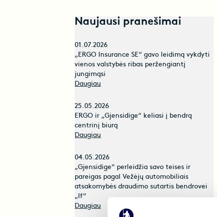
Naujausi pranešimai
01.07.2026
„ERGO Insurance SE“ gavo leidimą vykdyti
vienos valstybės ribas peržengiantį
jungimąsi
Daugiau
25.05.2026
ERGO ir „Gjensidige“ keliasi į bendrą
centrinį biurą
Daugiau
04.05.2026
„Gjensidige“ perleidžia savo teises ir
pareigas pagal Vežėjų automobiliais
atsakomybės draudimo sutartis bendrovei
„If“
Daugiau