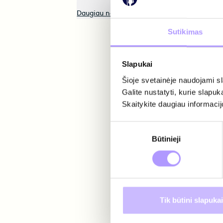
Daugiau naujienų
Sutikimas
Slapukai
Šioje svetainėje naudojami s
Galite nustatyti, kurie slapuk
Skaitykite daugiau informacijo
Sutikimo
Būtinieji
pasirinkimas
Tik būtini slapukai