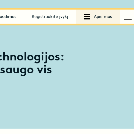
audimas
Registruokite įvykį
Apie mus
chnologijos:
saugo vis