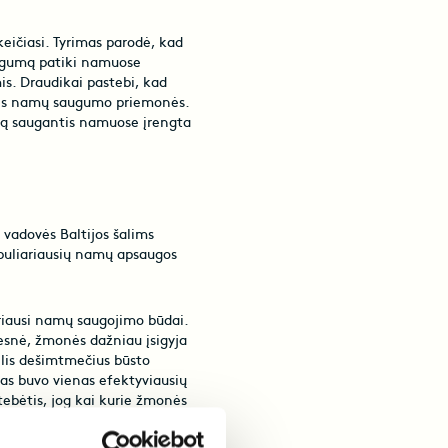
keičiasi. Tyrimas parodė, kad
augumą patiki namuose
s. Draudikai pastebi, kad
nės namų saugumo priemonės.
stą saugantis namuose įrengta
vadovės Baltijos šalims
populiariausių namų apsaugos
ariausi namų saugojimo būdai.
tesnė, žmonės dažniau įsigyja
elis dešimtmečius būsto
as buvo vienas efektyviausių
tebėtis, jog kai kurie žmonės
enė.