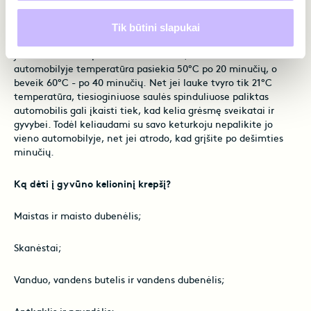
Tik būtini slapukai
Vasarą, šiltą pavasarį ir rudenį saulėje paliktas automobilis
labai greitai įkaista. Stanfordo universiteto tyrimai rodo, kad,
jei lauke oro temperatūra siekia 33°C, stovinčiame
automobilyje temperatūra pasiekia 50°C po 20 minučių, o
beveik 60°C - po 40 minučių.
Net jei lauke tvyro tik 21°C
temperatūra, tiesioginiuose saulės spinduliuose paliktas
automobilis gali įkaisti tiek, kad kelia grėsmę sveikatai ir
gyvybei. Todėl keliaudami su savo keturkoju nepalikite jo
vieno automobilyje, net jei atrodo, kad grįšite po dešimties
minučių.
Ką dėti į gyvūno kelioninį krepšį?
Maistas ir maisto dubenėlis;
Skanėstai;
Vanduo, vandens butelis ir vandens dubenėlis;