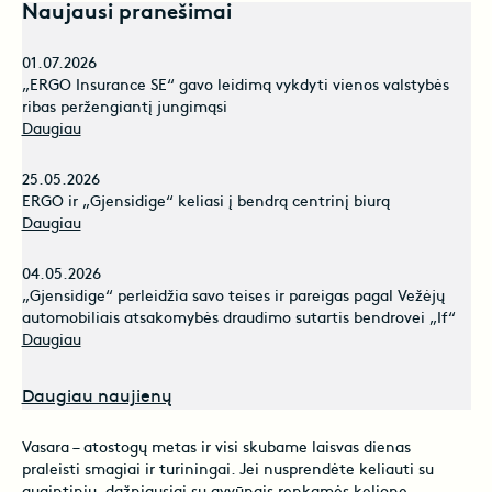
Naujausi pranešimai
01.07.2026
„ERGO Insurance SE“ gavo leidimą vykdyti vienos valstybės
ribas peržengiantį jungimąsi
Daugiau
25.05.2026
ERGO ir „Gjensidige“ keliasi į bendrą centrinį biurą
Daugiau
04.05.2026
„Gjensidige“ perleidžia savo teises ir pareigas pagal Vežėjų
automobiliais atsakomybės draudimo sutartis bendrovei „If“
Daugiau
Daugiau naujienų
Vasara – atostogų metas ir visi skubame laisvas dienas
praleisti smagiai ir turiningai. Jei nusprendėte keliauti su