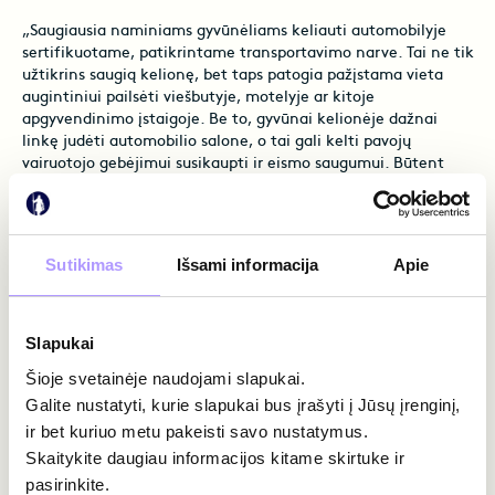
„Saugiausia naminiams gyvūnėliams keliauti automobilyje
sertifikuotame, patikrintame transportavimo narve. Tai ne tik
užtikrins saugią kelionę, bet taps patogia pažįstama vieta
augintiniui pailsėti viešbutyje, motelyje ar kitoje
apgyvendinimo įstaigoje. Be to, gyvūnai kelionėje dažnai
linkę judėti automobilio salone, o tai gali kelti pavojų
vairuotojo gebėjimui susikaupti ir eismo saugumui. Būtent
todėl narvas bus geriausias pasirinkimas tiek šuns, tiek jūsų ir
kitų eismo dalyvių saugumui“, – pataria „Gjensidige“ Žalų
vadovė Baltijos šalims Viktorija Katilienė.
Sutikimas
Išsami informacija
Apie
Renkantis narvą, atkreipkite dėmesį, kad jis būtų
pakankamai didelis, kad gyvūnas galėtų atsistoti visu ūgiu ir
laisvai judėti, būtų geras vėdinimas. Ant grindų patieskite
Slapukai
antklodę arba rankšluostį. Specialistai rekomenduoja paimti
iš namų patiesalą, ant kurio gyvūnas dažnai ilsisi. Pažįstamas
Šioje svetainėje naudojami slapukai.
daiktas gali sumažinti svetimos aplinkos stresą. Nepamirškite
Galite nustatyti, kurie slapukai bus įrašyti į Jūsų įrenginį,
prisisegti ne tik savo, bet ir augintinio narvelio!
ir bet kuriuo metu pakeisti savo nustatymus.
Skaitykite daugiau informacijos kitame skirtuke ir
Jei vis dėlto jaučiate, kad augintinis blogai jaučiasi
pasirinkite.
transportavimo narve, galima įsigyti saugos diržus šunims ir