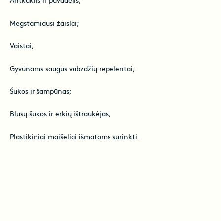
Antkaklis ir pavadėlis;
Mėgstamiausi žaislai;
Vaistai;
Gyvūnams saugūs vabzdžių repelentai;
Šukos ir šampūnas;
Blusų šukos ir erkių ištraukėjas;
Plastikiniai maišeliai išmatoms surinkti.