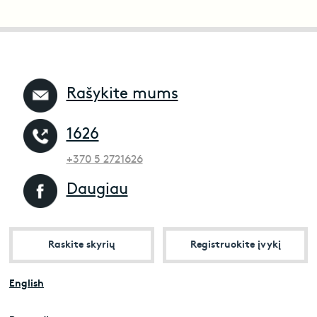
Rašykite mums
1626
+370 5 2721626
Daugiau
Raskite skyrių
Registruokite įvykį
English