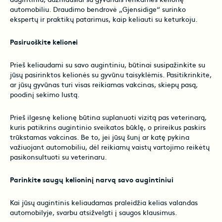
augintiniu, dažniausiai su gyvūnais renkamės kelionę
automobiliu. Draudimo bendrovė „Gjensidige“ surinko
ekspertų ir praktikų patarimus, kaip keliauti su keturkoju.
Pasiruoškite kelionei
Prieš keliaudami su savo augintiniu, būtinai susipažinkite su
jūsų pasirinktos kelionės su gyvūnu taisyklėmis. Pasitikrinkite,
ar jūsų gyvūnas turi visas reikiamas vakcinas, skiepų pasą,
poodinį sekimo lustą.
Prieš ilgesnę kelionę būtina suplanuoti vizitą pas veterinarą,
kuris patikrins augintinio sveikatos būklę, o prireikus paskirs
trūkstamas vakcinas. Be to, jei jūsų šunį ar katę pykina
važiuojant automobiliu, dėl reikiamų vaistų vartojimo reikėtų
pasikonsultuoti su veterinaru.
Parinkite saugų kelioninį narvą savo augintiniui
Kai jūsų augintinis keliaudamas praleidžia kelias valandas
automobilyje, svarbu atsižvelgti į saugos klausimus.