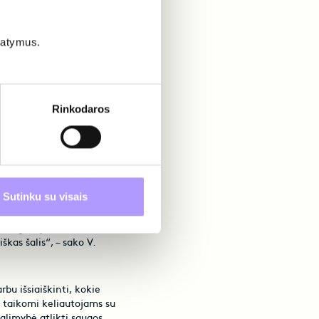
ų, ne tik apžiūrinėti turistų
ažaisti su vietiniais
 būdas. O pamatyti pasaulį ir
statymus.
os tikrai nereikėtų vengti”, –
ytinuose objektuose
Rinkodaros
Baltijos šalims Viktorija
rūpinti vaikais keliaujant į
dami kelionę ar planuodami
Sutinku su visais
svarbiais paruošiamaisiais
su reikalavimais dėl svečioje
 bei galiojantys. Taip pat
škas šalis“, – sako V.
bu išsiaiškinti, kokie
 taikomi keliautojams su
galimybė atlikti saugos