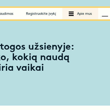
audimas
Registruokite įvykį
Apie mus
togos užsienyje:
ko, kokią naudą
ria vaikai