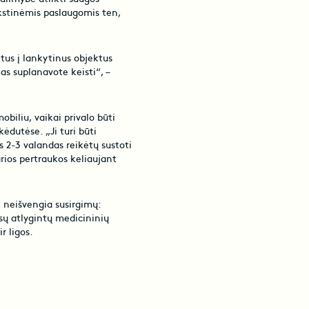
nkstinėmis paslaugomis ten,
etus į lankytinus objektus
as suplanavote keisti“, –
obiliu, vaikai privalo būti
ėdutėse. „Ji turi būti
Kas 2-3 valandas reikėtų sustoti
iarios pertraukos keliaujant
, neišvengia susirgimų:
sų atlygintų medicininių
r ligos.