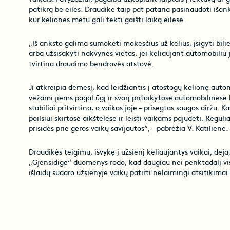
patikrą be eilės. Draudikė taip pat pataria pasinaudoti iša
kur kelionės metu gali tekti gaišti laiką eilėse.
„Iš anksto galima sumokėti mokesčius už kelius, įsigyti bili
arba užsisakyti nakvynės vietas, jei keliaujant automobiliu j
tvirtina draudimo bendrovės atstovė.
Ji atkreipia dėmesį, kad leidžiantis į atostogų kelionę autom
vežami jiems pagal ūgį ir svorį pritaikytose automobilinėse k
stabiliai pritvirtina, o vaikas joje – prisegtas saugos diržu. 
poilsiui skirtose aikštelėse ir leisti vaikams pajudėti. Regul
prisidės prie geros vaikų savijautos“, – pabrėžia V. Katilienė.
Draudikės teigimu, išvykę į užsienį keliaujantys vaikai, deja
„Gjensidige“ duomenys rodo, kad daugiau nei penktadalį vi
išlaidų sudaro užsienyje vaikų patirti nelaimingi atsitikimai i