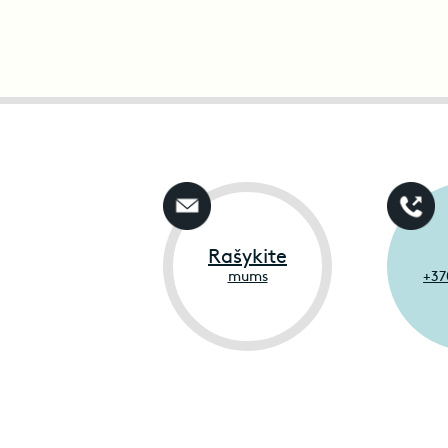
Rašykite
mums
+37