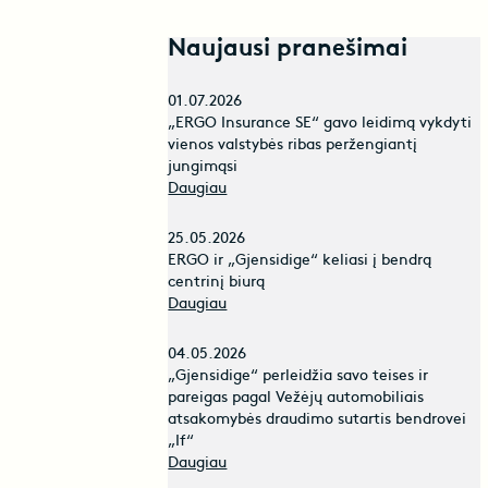
Naujausi pranešimai
01.07.2026
„ERGO Insurance SE“ gavo leidimą vykdyti
vienos valstybės ribas peržengiantį
jungimąsi
Daugiau
25.05.2026
ERGO ir „Gjensidige“ keliasi į bendrą
centrinį biurą
Daugiau
04.05.2026
„Gjensidige“ perleidžia savo teises ir
pareigas pagal Vežėjų automobiliais
atsakomybės draudimo sutartis bendrovei
„If“
Daugiau