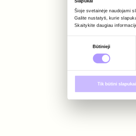
Slapukai
Šioje svetainėje naudojami s
Galite nustatyti, kurie slapuk
Skaitykite daugiau informacijo
Sutikimo
Būtinieji
pasirinkimas
Tik būtini slapukai