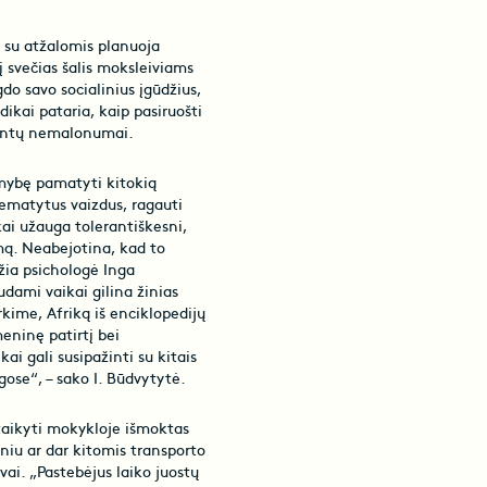
 su atžalomis planuoja
į svečias šalis moksleiviams
do savo socialinius įgūdžius,
ikai pataria, kaip pasiruošti
dintų nemalonumai.
limybę pamatyti kitokią
nematytus vaizdus, ragauti
ikai užauga tolerantiškesni,
mą. Neabejotina, kad to
ėžia psichologė Inga
udami vaikai gilina žinias
arkime, Afriką iš enciklopedijų
meninę patirtį bei
ai gali susipažinti su kitais
gose“, – sako I. Būdvytytė.
itaikyti mokykloje išmoktas
iniu ar dar kitomis transporto
vai. „Pastebėjus laiko juostų