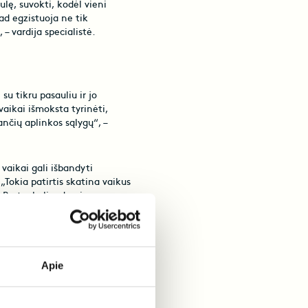
lę, suvokti, kodėl vieni
kad egzistuoja ne tik
 – vardija specialistė.
u tikru pasauliu ir jo
vaikai išmoksta tyrinėti,
ančių aplinkos sąlygų“, –
 vaikai gali išbandyti
„Tokia patirtis skatina vaikus
. Be to, keliaudami
odo kitaip ar išpažįsta kitą
alsumą ir norą domėtis kitais
 privalumus aptaria
Apie
 tampa drąsesni, imlesni
iais gyvenime. I.Būdvytytė