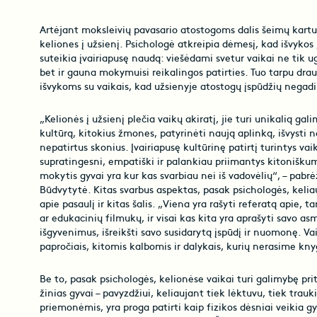
Artėjant moksleivių pavasario atostogoms dalis šeimų kartu
keliones į užsienį. Psichologė atkreipia dėmesį, kad išvykos 
suteikia įvairiapusę naudą: viešėdami svetur vaikai ne tik ug
bet ir gauna mokymuisi reikalingos patirties. Tuo tarpu draud
išvykoms su vaikais, kad užsienyje atostogų įspūdžių nega
„Kelionės į užsienį plečia vaikų akiratį, jie turi unikalią ga
kultūrą, kitokius žmones, patyrinėti naują aplinką, išvysti 
nepatirtus skonius. Įvairiapusę kultūrinę patirtį turintys va
supratingesni, empatiški ir palankiau priimantys kitonišku
mokytis gyvai yra kur kas svarbiau nei iš vadovėlių“, – pabr
Būdvytytė. Kitas svarbus aspektas, pasak psichologės, kelia
apie pasaulį ir kitas šalis. „Viena yra rašyti referatą apie, t
ar edukacinių filmukų, ir visai kas kita yra aprašyti savo as
išgyvenimus, išreikšti savo susidarytą įspūdį ir nuomonę. Vaik
papročiais, kitomis kalbomis ir dalykais, kurių nerasime kny
Be to, pasak psichologės, kelionėse vaikai turi galimybę pr
žinias gyvai – pavyzdžiui, keliaujant tiek lėktuvu, tiek trauk
priemonėmis, yra proga patirti kaip fizikos dėsniai veikia gy