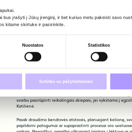
pataria tėvams kelionėse stengtis pabūti tarp vietinių žmoni
lankomas vietas. „Leiskite atžaloms pabūti, pabendrauti ar p
lapukai.
bendraamžiais, nes tai yra puikus socialinių įgūdžių ugdymo
ai bus įrašyti į Jūsų įrenginį, ir bet kuriuo metu pakeisti savo nu
naujas šalis vaikų akimis yra nepakartojama patirtis, todėl j
s kitame skirtuke ir pasirinkite.
sako psichologė.
Privilegijos keliaujantiems vaikams – oro uostuose ir lank
Nuostatos
Statistikos
Draudimo bendrovės „Gjensidige“ Žalų departamento vadovė 
Katilienė pateikia patarimus, kurie padės tėvams geriau pasi
užsienį atostogų metu.
„Jei su visa šeima ketinate atostogauti svetur, prieš įsigy
Sutinku su pažymėtaisiais
maršrutą savarankiškai, turėtumėte pasirūpinti keliais itin 
darbais. Prieš renkantis atostogų vietą, reikėtų susipažinti 
šalyje būtinų dokumentų ir įsitikinti, ar visi jie yra tvarkingi
svarbu pasirūpinti reikalingais skiepais, jei vykstama į egzoti
Katilienė.
Pasak draudimo bendrovės atstovės, planuojant kelionę, svar
papildomi patogumai ar supaprastinti procesai oro uostuose
vaikais. Pavyzdžiui, pagalba užkopiant laiptais į lėktuvą ar 