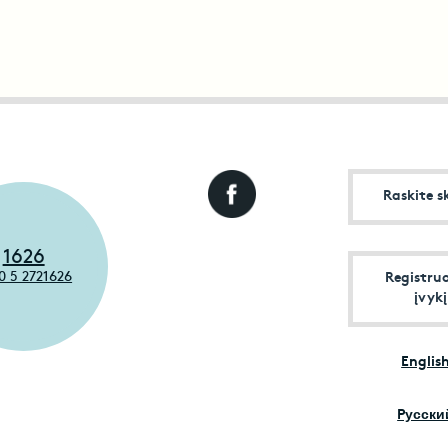
Raskite s
1626
0 5 2721626
Registru
įvykį
Englis
Pусски