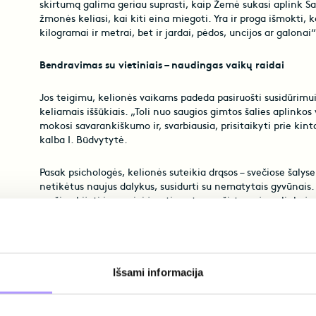
skirtumą galima geriau suprasti, kaip Žemė sukasi aplink Sau
žmonės keliasi, kai kiti eina miegoti. Yra ir proga išmokti, 
kilogramai ir metrai, bet ir jardai, pėdos, uncijos ar galonai“,
Bendravimas su vietiniais – naudingas vaikų raidai
Jos teigimu, kelionės vaikams padeda pasiruošti susidūrimui s
keliamais iššūkiais. „Toli nuo saugios gimtos šalies aplinkos 
mokosi savarankiškumo ir, svarbiausia, prisitaikyti prie kint
kalba I. Būdvytytė.
Pasak psichologės, kelionės suteikia drąsos – svečiose šalyse
netikėtus naujus dalykus, susidurti su nematytais gyvūnais. 
mažiau bijoti ir saugiai jaustis net nepažįstamoje aplinkoje
moksleiviai turi puikią progą suprasti, kad žmonės, kurie atr
religiją, visai nėra baisūs. Tai skatina mažųjų keliautojų sm
žmonėmis ne tik svetur, bet ir grįžus į savo šalį“, – kelionių
psichologė.
Išsami informacija
Jos teigimu, kelionės skatina vaikų pasitikėjimą savimi, jie
naujovėms, mažiau nerimauja, kai tenka susidurti su pokyč