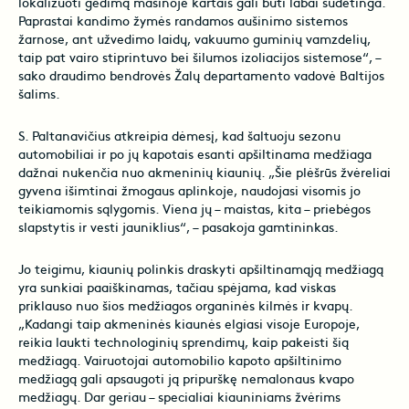
lokalizuoti gedimą mašinoje kartais gali būti labai sudėtinga.
Paprastai kandimo žymės randamos aušinimo sistemos
žarnose, ant užvedimo laidų, vakuumo guminių vamzdelių,
taip pat vairo stiprintuvo bei šilumos izoliacijos sistemose“, –
sako draudimo bendrovės Žalų departamento vadovė Baltijos
šalims.
S. Paltanavičius atkreipia dėmesį, kad šaltuoju sezonu
automobiliai ir po jų kapotais esanti apšiltinama medžiaga
dažnai nukenčia nuo akmeninių kiaunių. „Šie plėšrūs žvėreliai
gyvena išimtinai žmogaus aplinkoje, naudojasi visomis jo
teikiamomis sąlygomis. Viena jų – maistas, kita – priebėgos
slapstytis ir vesti jauniklius“, – pasakoja gamtininkas.
Jo teigimu, kiaunių polinkis draskyti apšiltinamąją medžiagą
yra sunkiai paaiškinamas, tačiau spėjama, kad viskas
priklauso nuo šios medžiagos organinės kilmės ir kvapų.
„Kadangi taip akmeninės kiaunės elgiasi visoje Europoje,
reikia laukti technologinių sprendimų, kaip pakeisti šią
medžiagą. Vairuotojai automobilio kapoto apšiltinimo
medžiagą gali apsaugoti ją pripurškę nemalonaus kvapo
medžiagų. Dar geriau – specialiai kiauniniams žvėrims