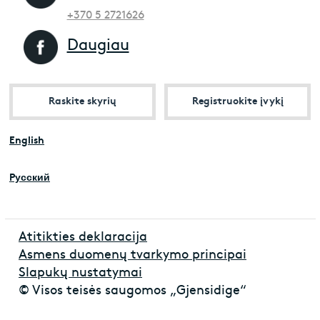
+370 5 2721626
Daugiau
Raskite skyrių
Registruokite įvykį
English
Pусский
Atitikties deklaracija
Asmens duomenų tvarkymo principai
Slapukų nustatymai
© Visos teisės saugomos „Gjensidige“