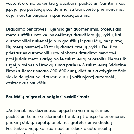
vėstant orams, pakenkia graužikai ir paukščiai. Gamtininkas
įspėja, jog pastarųjų susidūrimai su transporto priemonėmis,
deja, neretai baigiasi ir sparnuočių žūtimis.
Draudimo bendrovės „Gjensidige“ duomenimis, praėjusiais
metais užfiksuota kelios dešimtys draudžiamųjų įvykių, kai
automobiliai nukentėjo nuo graužikų ir paukščių, per pirmąjį
šių metų pusmetį – 10 tokių draudžiamųjų įvykių. Dėl šios
priežasties automobilių savininkams draudimo bendrovė
praėjusiais metais atlygino 14 tūkst. eurų nuostolių, šiemet iki
rugsėjo mėnesio išmokų suma pasiekė 8 tūkst. eurų. Vidutinė
išmoka šiemet sudaro 600-800 eurų, didžiausia atlyginat žala
siekia daugiau nei 4 tūkst. eurų, į važiuojantį automobilį
atsitrenkus paukščiui.
Paukščių migracija baigiasi susidūrimais
„Automobilius dažniausiai apgadina varninių šeimos
paukščiai, kurie skrisdami atsitrenkia į transporto priemonės
priekinį stiklą, kapotą, priekines groteles ar veidrodėlį.
Pasitaiko atvejų, kai sparnuočiai išdaužia automobilių