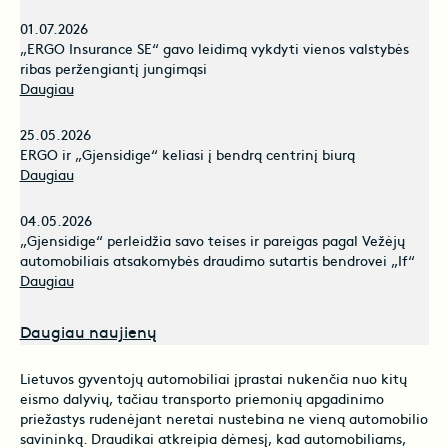
01.07.2026
„ERGO Insurance SE“ gavo leidimą vykdyti vienos valstybės
ribas peržengiantį jungimąsi
Daugiau
25.05.2026
ERGO ir „Gjensidige“ keliasi į bendrą centrinį biurą
Daugiau
04.05.2026
„Gjensidige“ perleidžia savo teises ir pareigas pagal Vežėjų
automobiliais atsakomybės draudimo sutartis bendrovei „If“
Daugiau
Daugiau naujienų
Lietuvos gyventojų automobiliai įprastai nukenčia nuo kitų
eismo dalyvių, tačiau transporto priemonių apgadinimo
priežastys rudenėjant neretai nustebina ne vieną automobilio
savininką. Draudikai atkreipia dėmesį, kad automobiliams,