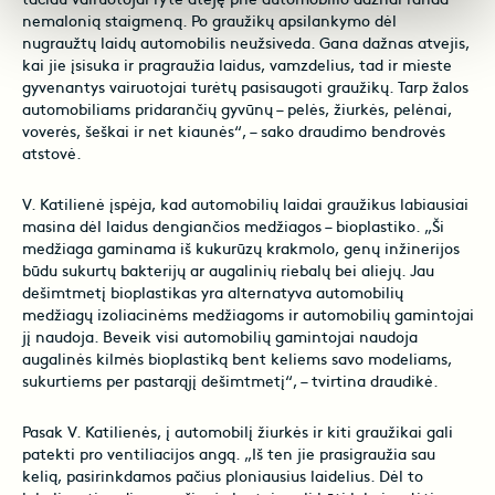
tačiau vairuotojai ryte atėję prie automobilio dažnai randa
nemalonią staigmeną. Po graužikų apsilankymo dėl
nugraužtų laidų automobilis neužsiveda. Gana dažnas atvejis,
kai jie įsisuka ir pragraužia laidus, vamzdelius, tad ir mieste
gyvenantys vairuotojai turėtų pasisaugoti graužikų. Tarp žalos
automobiliams pridarančių gyvūnų – pelės, žiurkės, pelėnai,
voverės, šeškai ir net kiaunės“, – sako draudimo bendrovės
atstovė.
V. Katilienė įspėja, kad automobilių laidai graužikus labiausiai
masina dėl laidus dengiančios medžiagos – bioplastiko. „Ši
medžiaga gaminama iš kukurūzų krakmolo, genų inžinerijos
būdu sukurtų bakterijų ar augalinių riebalų bei aliejų. Jau
dešimtmetį bioplastikas yra alternatyva automobilių
medžiagų izoliacinėms medžiagoms ir automobilių gamintojai
jį naudoja. Beveik visi automobilių gamintojai naudoja
augalinės kilmės bioplastiką bent keliems savo modeliams,
sukurtiems per pastarąjį dešimtmetį“, – tvirtina draudikė.
Pasak V. Katilienės, į automobilį žiurkės ir kiti graužikai gali
patekti pro ventiliacijos angą. „Iš ten jie prasigraužia sau
kelią, pasirinkdamos pačius ploniausius laidelius. Dėl to