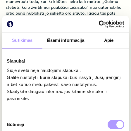
manevruoti tada, kai iki kliūties lieka keli metrai. „Galima
stebėti, kaip žvirbliniai paukščiai „išsisuka“ nuo automobilio
arba būna nublokšti jo sukelto oro srauto. Tačiau tas pats
srautas gali juos įtraukti. Neretai į automobilius atsitrenkia
paukščiai, užimti savo veikla – pavyzdžiui, grobį persekiojantys
plėšrieji, pakelėje maisto ieškantys gandrai ar varniniai
paukščiai, o naktį – pelėdos. Pats sudėtingiausias – tiesioginis
Sutikimas
Išsami informacija
Apie
susidūrimas, kai paukščiai atskrenda prieš transporto
priemonę. Tokiais atvejais nelaimės išvengti nepavyksta“, –
pasakoja S. Paltanavičius.
Slapukai
Gamtininko teigimu, kiekvienas susidūrimas kitoks: daug
Šioje svetainėje naudojami slapukai.
smulkių žvirblinių paukščių jo metu sužeidžiami ar
Galite nustatyti, kurie slapukai bus įrašyti į Jūsų įrenginį,
sumaitojami, o vairuotojai net nestoja aiškintis tokio įvykio
ir bet kuriuo metu pakeisti savo nustatymus.
pasekmių. „Susidūrimas su stambiais paukščiais, pavyzdžiui,
Skaitykite daugiau informacijos kitame skirtuke ir
gandru, antimi, gulbe ar žąsimi, gali kainuoti ne tik paukščio
gyvybę, bet ir draudžiamąjį įvykį. Tokiais atvejais fiksuojamas
pasirinkite.
susidūrimo atvejis, sužalotas paukštis perduodamas gyvūnų
globėjams (skambinant telefonu 112), o žuvęs – pagal
galimybes Kauno Tado Ivanausko zoologijos muziejui“, – kalba
Sutikimo
S. Paltanavičius.
Būtinieji
pasirinkimas