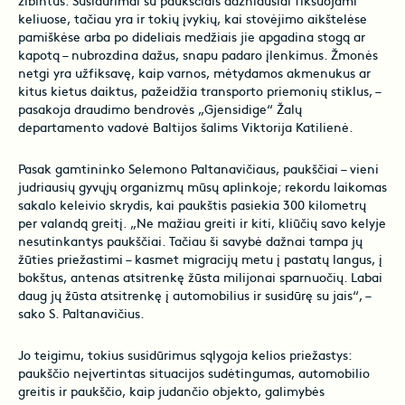
žibintus. Susidūrimai su paukščiais dažniausiai fiksuojami
keliuose, tačiau yra ir tokių įvykių, kai stovėjimo aikštelėse
pamiškėse arba po dideliais medžiais jie apgadina stogą ar
kapotą – nubrozdina dažus, snapu padaro įlenkimus. Žmonės
netgi yra užfiksavę, kaip varnos, mėtydamos akmenukus ar
kitus kietus daiktus, pažeidžia transporto priemonių stiklus, –
pasakoja draudimo bendrovės „Gjensidige“ Žalų
departamento vadovė Baltijos šalims Viktorija Katilienė.
Pasak gamtininko Selemono Paltanavičiaus, paukščiai – vieni
judriausių gyvųjų organizmų mūsų aplinkoje; rekordu laikomas
sakalo keleivio skrydis, kai paukštis pasiekia 300 kilometrų
per valandą greitį. „Ne mažiau greiti ir kiti, kliūčių savo kelyje
nesutinkantys paukščiai. Tačiau ši savybė dažnai tampa jų
žūties priežastimi – kasmet migracijų metu į pastatų langus, į
bokštus, antenas atsitrenkę žūsta milijonai sparnuočių. Labai
daug jų žūsta atsitrenkę į automobilius ir susidūrę su jais“, –
sako S. Paltanavičius.
Jo teigimu, tokius susidūrimus sąlygoja kelios priežastys:
paukščio neįvertintas situacijos sudėtingumas, automobilio
greitis ir paukščio, kaip judančio objekto, galimybės